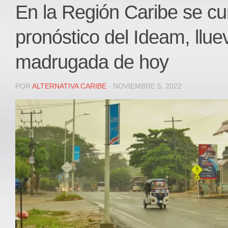
Local
En la Región Caribe se c
Deportes
pronóstico del Ideam, llue
JUDICIAL
ÁREA METROPOLITANA
madrugada de hoy
REGIONAL
DEPARTAMENTAL
POR
ALTERNATIVA CARIBE
· NOVIEMBRE 5, 2022
Internacional
OPINIÓN
Contactenos
facebook
Twitter
Instagram
Registro ISSN: 2711-3299