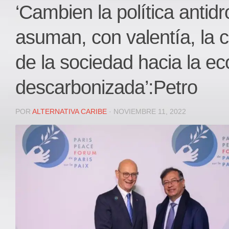
Local
‘Cambien la política antid
Deportes
asuman, con valentía, la 
JUDICIAL
ÁREA METROPOLITANA
de la sociedad hacia la e
REGIONAL
descarbonizada’:Petro
DEPARTAMENTAL
Internacional
POR
ALTERNATIVA CARIBE
· NOVIEMBRE 11, 2022
OPINIÓN
Contactenos
facebook
Twitter
Instagram
Registro ISSN: 2711-3299