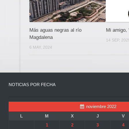
Más aguas negras al río
Mi amigo, 
Magdalena
14 SEP, 202
6 MAY, 2024
NOTICIAS POR FECHA
noviembre 2022
L
M
X
J
V
1
2
3
4