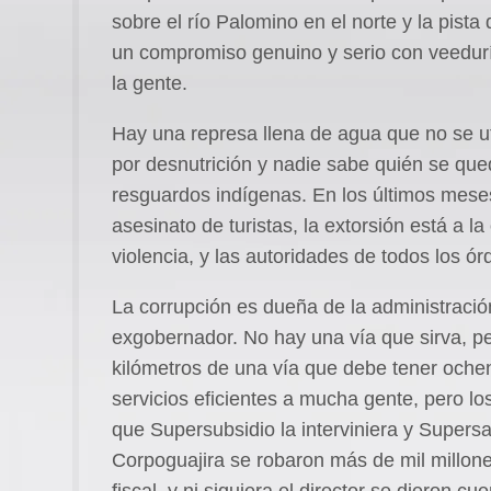
sobre el río Palomino en el norte y la pist
un compromiso genuino y serio con veedurí
la gente.
Hay una represa llena de agua que no se ut
por desnutrición y nadie sabe quién se qued
resguardos indígenas. En los últimos mese
asesinato de turistas, la extorsión está a 
violencia, y las autoridades de todos los ó
La corrupción es dueña de la administració
exgobernador. No hay una vía que sirva, pe
kilómetros de una vía que debe tener ochen
servicios eficientes a mucha gente, pero lo
que Supersubsidio la interviniera y Supersa
Corpoguajira se robaron más de mil millones
fiscal, y ni siquiera el director se dieron