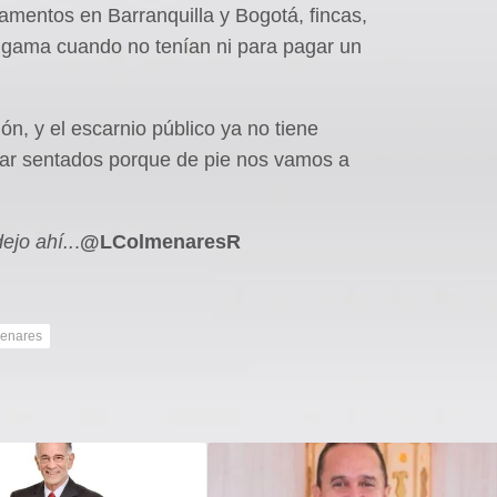
tamentos en Barranquilla y Bogotá, fincas,
a gama cuando no tenían ni para pagar un
n, y el escarnio público ya no tiene
rar sentados porque de pie nos vamos a
dejo ahí
..
.
@
L
C
ol
men
aresR
menares