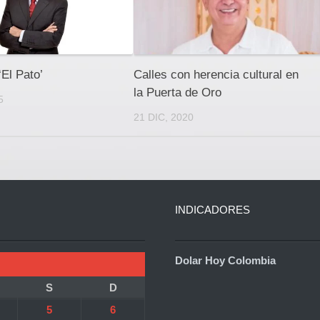
‘El Pato’
Calles con herencia cultural en
la Puerta de Oro
5
21 DIC, 2020
INDICADORES
Dolar Hoy Colombia
S
D
5
6