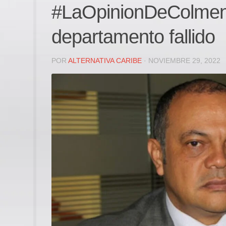
#LaOpinionDeColmena
departamento fallido
POR
ALTERNATIVA CARIBE
· NOVIEMBRE 29, 2022