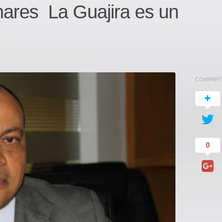
res La Guajira es un
COMPART
0