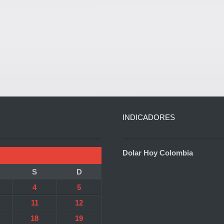
INDICADORES
Dolar Hoy Colombia
S
D
4
5
11
12
18
19