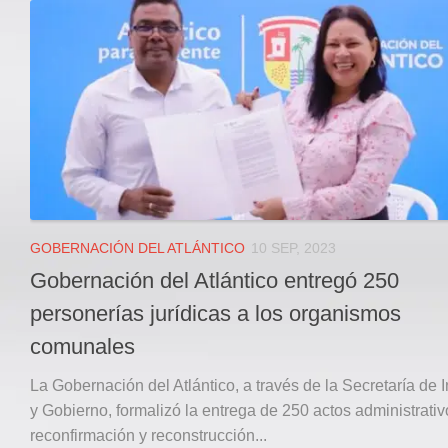
Local
Deportes
JUDICIAL
ÁREA METROPOLITANA
REGIONAL
DEPARTAMENTAL
Internacional
OPINIÓN
GOBERNACIÓN DEL ATLÁNTICO
10 SEP, 2023
Contactenos
Gobernación del Atlántico entregó 250
facebook
personerías jurídicas a los organismos
Twitter
comunales
Instagram
La Gobernación del Atlántico, a través de la Secretaría de I
Registro ISSN: 2711-3299
y Gobierno, formalizó la entrega de 250 actos administrati
reconfirmación y reconstrucción...