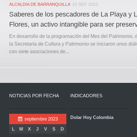
ALCALDIA DE BARRANQUILLA
10 SEP, 2023
Saberes de los pescadores de La Playa y 
Flores, un activo intangible para ser prese
En desarrollo de la programación del Mes del Patrimonio,
la Secretaría de Cultura y Patrimonio se iniciaron unos diá
con siete asociaciones de...
NOTICIAS POR FECHA
INDICADORES
Dolar Hoy Colombia
septiembre 2023
L
M
X
J
V
S
D