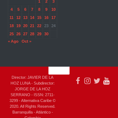
1
2
3
4
5
6
7
8
9
10
11
12
13
14
15
16
17
18
19
20
21
22
23
24
25
26
27
28
29
30
« Ago
Oct »
Director: JAVIER DE LA
HOZ LUNA - Subdirector:
JORGE DE LA HOZ
SERRANO - ISSN: 2711-
3299 - Alternativa Caribe ©
2020. All Rights Reserved.
Barranquilla - Atlántico -
Colombia