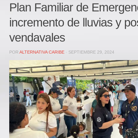
Local
Plan Familiar de Emergen
Deportes
incremento de lluvias y po
JUDICIAL
ÁREA METROPOLITANA
vendavales
REGIONAL
DEPARTAMENTAL
POR
ALTERNATIVA CARIBE
· SEPTIEMBRE 29, 2024
Internacional
OPINIÓN
Contactenos
facebook
Twitter
Instagram
Registro ISSN: 2711-3299