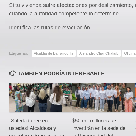
Si tu vivienda sufre afectaciones por deslizamiento, 
cuando la autoridad competente lo determine.
Identifica las rutas de evacuación.
Etiquetas:
Alcaldía de Barranquilla
Alejandro Char Chaljub
Oficin
TAMBIEN PODRÍA INTERESARLE
¡Soledad cree en
$50 mil millones se
ustedes! Alcaldesa y
invertirán en la sede de
secretaria de Educación
la Universidad del