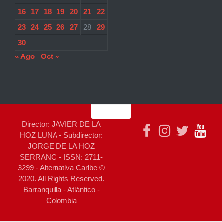
16
17
18
19
20
21
22
23
24
25
26
27
28
29
30
« Ago
Oct »
Director: JAVIER DE LA
HOZ LUNA - Subdirector:
JORGE DE LA HOZ
SERRANO - ISSN: 2711-
3299 - Alternativa Caribe ©
2020. All Rights Reserved.
Barranquilla - Atlántico -
Colombia