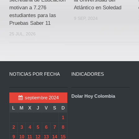
motivan a 7.276
Atlántico en Soledad
estudiantes para las
9 SEP, 2024
Pruebas Saber 11
25 JUL, 2026
NOTICIAS POR FECHA
INDICADORES
Dolar Hoy Colombia
septiembre 2024
L
M
X
J
V
S
D
1
2
3
4
5
6
7
8
9
10
11
12
13
14
15