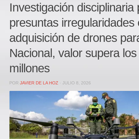
Local
Investigación disciplinaria
Deportes
presuntas irregularidades
JUDICIAL
ÁREA METROPOLITANA
adquisición de drones para
REGIONAL
Nacional, valor supera los
DEPARTAMENTAL
Internacional
millones
OPINIÓN
Contactenos
POR
JAVIER DE LA HOZ
· JULIO 8, 2026
facebook
Twitter
Instagram
Registro ISSN: 2711-3299