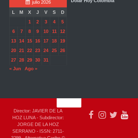
Dolar Hoy Colombia
julio 2026
L
M
X
J
V
S
D
1
2
3
4
5
6
7
8
9
10
11
12
13
14
15
16
17
18
19
20
21
22
23
24
25
26
27
28
29
30
31
« Jun
Ago »
Director: JAVIER DE LA
HOZ LUNA - Subdirector:
JORGE DE LA HOZ
SERRANO - ISSN: 2711-
3299 - Alternativa Caribe ©