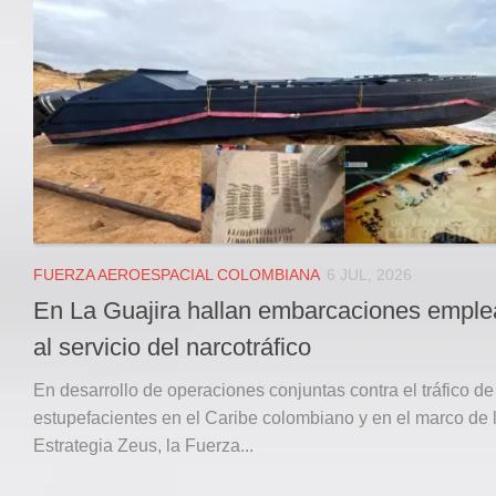
Local
Deportes
JUDICIAL
ÁREA METROPOLITANA
REGIONAL
DEPARTAMENTAL
Internacional
OPINIÓN
FUERZA AEROESPACIAL COLOMBIANA
6 JUL, 2026
Contactenos
En La Guajira hallan embarcaciones empl
facebook
al servicio del narcotráfico
Twitter
En desarrollo de operaciones conjuntas contra el tráfico de
Instagram
estupefacientes en el Caribe colombiano y en el marco de 
Estrategia Zeus, la Fuerza...
Registro ISSN: 2711-3299