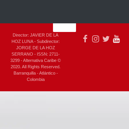
Director: JAVIER DE LA
HOZ LUNA - Subdirector:
JORGE DE LA HOZ
SERRANO - ISSN: 2711-
3299 - Alternativa Caribe ©
2020. All Rights Reserved.
Barranquilla - Atlántico -
Colombia