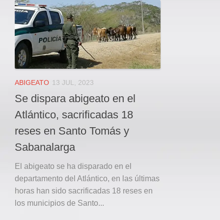
Local
Deportes
JUDICIAL
ÁREA METROPOLITANA
REGIONAL
DEPARTAMENTAL
ABIGEATO
13 JUL, 2023
Internacional
Se dispara abigeato en el
OPINIÓN
Atlántico, sacrificadas 18
Contactenos
reses en Santo Tomás y
Sabanalarga
facebook
Twitter
El abigeato se ha disparado en el
departamento del Atlántico, en las últimas
Instagram
horas han sido sacrificadas 18 reses en
Registro ISSN: 2711-3299
los municipios de Santo...