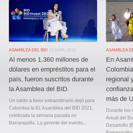
Local
Deportes
JUDICIAL
ÁREA METROPOLITANA
REGIONAL
DEPARTAMENTAL
ASAMBLEA DEL BID
23 MAR, 2021
ASAMBLEA DE
Internacional
Al menos 1.360 millones de
En Asamb
OPINIÓN
dólares en empréstitos para el
Colombia 
Contactenos
país, fueron suscritos durante
regional 
la Asamblea del BID
confianza
facebook
más de U
Twitter
Un saldo a favor extraordinario dejó para
Colombia la 61 Asamblea del BID 2021,
Instagram
Durante los 
celebrada la semana pasada en
Anual del Ba
Registro ISSN: 2711-3299
Barranquilla. La gerente del evento...
Desarrollo (
Barranquilla-