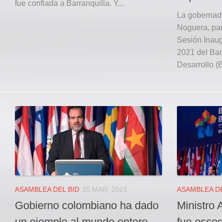
fue confiada a Barranquilla. Y...
La gobernado
Noguera, par
Sesión Inaug
2021 del Ba
Desarrollo (B
ASAMBLEA DEL BID
20 MAR, 2021
ASAMBLEA DE
Gobierno colombiano ha dado
Ministro 
un ejemplo al mundo entero
fue escog