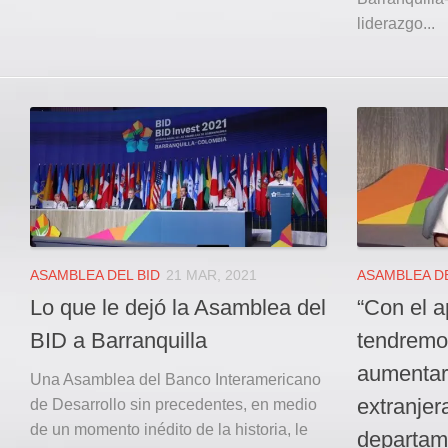
liderazgo...
ASAMBLEA DEL BID
21 MAR, 2021
ASAMBLEA DE
Lo que le dejó la Asamblea del
“Con el 
BID a Barranquilla
tendremo
aumentar 
Una Asamblea del Banco Interamericano
extranjer
de Desarrollo sin precedentes, en medio
de un momento inédito de la historia, le
departam