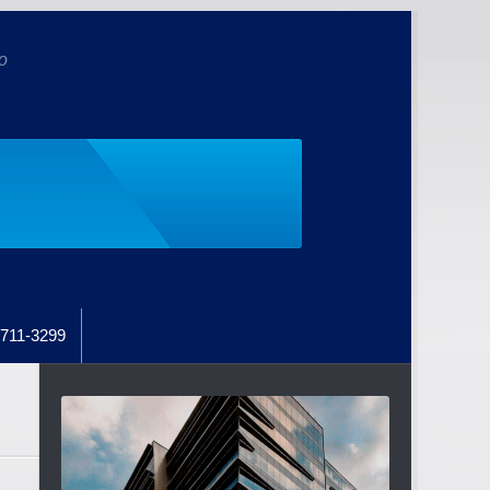
o
711-3299