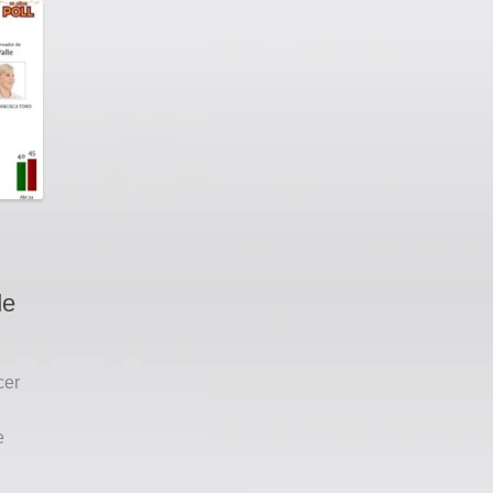
de
cer
e