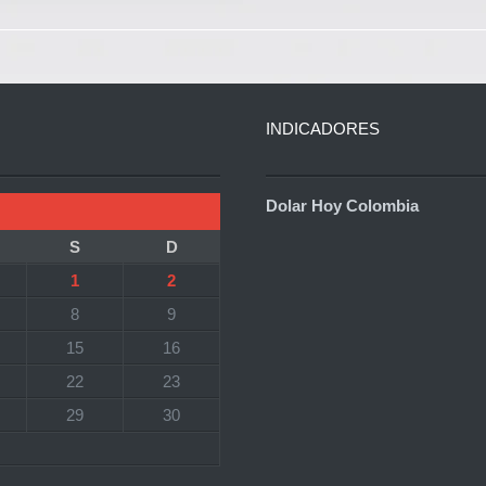
INDICADORES
Dolar Hoy Colombia
S
D
1
2
8
9
15
16
22
23
29
30