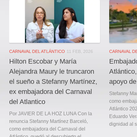
Local
Deportes
JUDICIAL
ÁREA METROPOLITANA
REGIONAL
DEPARTAMENTAL
CARNAVAL DEL ATLÁNTICO
11 FEB, 2026
CARNAVAL DE
Internacional
Hilton Escobar y María
Embajado
OPINIÓN
Alejandra Maury le truncaron
Atlántico
Contactenos
el sueño a Stefanny Martínez,
apoyo de
ex embajadora del Carnaval
facebook
Stefanny Mar
del Atlantico
como embaja
Twitter
Atlántico 20
Instagram
Por JAVIER DE LA HOZ LUNA Con la
Eduardo Vera
renuncia Stefanny Martínez Barceló,
Registro ISSN: 2711-3299
dignidad al s
como embajadora del Carnaval del
Atlántico, quedó al descubierto el