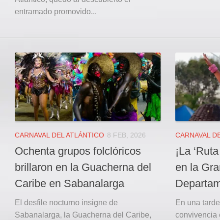
entramado promovido...
CARNAVAL DEL ATLÁNTICO
8 FEB, 2026
CARNAVAL DE
Ochenta grupos folclóricos
¡La ‘Ruta 
brillaron en la Guacherna del
en la Gr
Caribe en Sabanalarga
Departam
El desfile nocturno insigne de
En una tarde 
Sabanalarga, la Guacherna del Caribe,
convivencia 