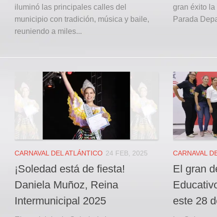
iluminó las principales calles del
gran éxito la
municipio con tradición, música y baile,
Parada Depar
reuniendo a miles...
CARNAVAL DEL ATLÁNTICO
24 FEB, 2025
CARNAVAL DE
¡Soledad está de fiesta!
El gran d
Daniela Muñoz, Reina
Educativo
Intermunicipal 2025
este 28 