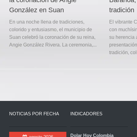
González en Suan
tradición
En una noche llena de tradiciones,
El vibrante C
colorido y entusiasmo, el municipio de
con muchísim
Suan celebró la coronación de su reina,
su herencia 
Angie González Rivera. La ceremonia,...
presentación
tradición, colo
NOTICIAS POR FECHA
INDICADORES
Dolar Hoy Colombia
agosto 2026