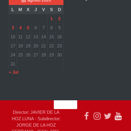
L
M
X
J
V
S
D
1
2
3
4
5
6
7
8
9
10
11
12
13
14
15
16
17
18
19
20
21
22
23
24
25
26
27
28
29
30
31
« Jul
Director: JAVIER DE LA
HOZ LUNA - Subdirector:
JORGE DE LA HOZ