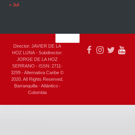
« Jul
Director: JAVIER DE LA
HOZ LUNA - Subdirector:
JORGE DE LA HOZ
SERRANO - ISSN: 2711-
3299 - Alternativa Caribe ©
2020. All Rights Reserved.
Barranquilla - Atlántico -
Colombia