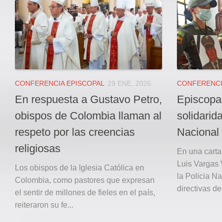
Local
Deportes
JUDICIAL
ÁREA METROPOLITANA
REGIONAL
DEPARTAMENTAL
CONFERENCIA EPISCOPAL
29 ENE, 2026
CONFERENCI
Internacional
En respuesta a Gustavo Petro,
Episcopa
OPINIÓN
obispos de Colombia llaman al
solidarida
Contactenos
respeto por las creencias
Nacional
religiosas
facebook
En una carta 
Luis Vargas 
Twitter
Los obispos de la Iglesia Católica en
la Policia N
Colombia, como pastores que expresan
Instagram
directivas de
el sentir de millones de fieles en el país,
Registro ISSN: 2711-3299
reiteraron su fe...