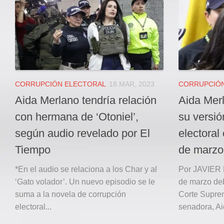
Local
Deportes
JUDICIAL
ÁREA METROPOLITANA
REGIONAL
DEPARTAMENTAL
CORRUPCIÓN ELECTORAL
18 MAR, 2023
CORRUPCIÓN
Internacional
Aida Merlano tendría relación
Aida Mer
OPINIÓN
con hermana de ‘Otoniel’,
su versió
Contactenos
según audio revelado por El
electoral 
Tiempo
de marzo
facebook
Twitter
*En el audio se relaciona a los Char y al
Por JAVIER
‘Gato volador’. Un nuevo episodio se le
de marzo de
Instagram
suma a la novela de corrupción
Corte Suprem
Registro ISSN: 2711-3299
electoral...
senadora, Ai