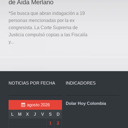
de Aida Merlano
*Se busca que abran indagación a 19
personas mencionadas por la ex
congresista. La Corte Suprema de
Justicia compulsó copias a las Fiscalía
y...
NOTICIAS POR FECHA
INDICADORES
Dolar Hoy Colombia
agosto 2026
L
M
X
J
V
S
D
1
2