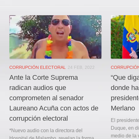
CORRUPCIÓN ELECTORAL
24 FEB, 2022
CORRUPCIÓN
Ante la Corte Suprema
“Que diga
radican audios que
donde ha
comprometen al senador
president
Laureano Acuña con actos de
Merlano
corrupción electoral
El president
Duque, en d
*Nuevo audio con la directora del
medio de la 
Hospital de Malambo, revelan la forma