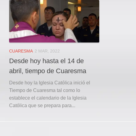
Local
Deportes
JUDICIAL
ÁREA METROPOLITANA
REGIONAL
DEPARTAMENTAL
CUARESMA
2 MAR, 2022
Internacional
Desde hoy hasta el 14 de
OPINIÓN
abril, tiempo de Cuaresma
Contactenos
Desde hoy la Iglesia Católica inició el
facebook
Tiempo de Cuaresma tal como lo
establece el calendario de la Iglesia
Twitter
Católica que se prepara para...
Instagram
Registro ISSN: 2711-3299