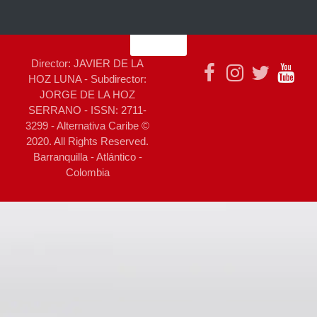
Director: JAVIER DE LA
HOZ LUNA - Subdirector:
JORGE DE LA HOZ
SERRANO - ISSN: 2711-
3299 - Alternativa Caribe ©
2020. All Rights Reserved.
Barranquilla - Atlántico -
Colombia