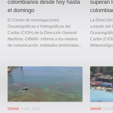
colombianos desde hoy hasta
superan l
el domingo
colombia
El Centro de Investigaciones
La Dirección
Oceanográficas e Hidrográficas del
a través del
Caribe (CIOH) de la Dirección General
Oceanográfic
Marítima -DIMAR- informa a los medios
Caribe (CIOH
de comunicación, entidades territoriales...
Meteorológic
DIMAR
2 MAY, 2026
DIMAR
16 MA