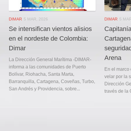
DIMAR
5 MAR, 2026
DIMAR
5 MAR
Se intensifican vientos alisios
Capitaní
en el nordeste de Colombia:
Cartagena
Dimar
segurida
Arena
La Dirección General Marítima -DIMAR-
informa a las comunidades de Puerto
En el marco d
Bolívar, Riohacha, Santa Marta,
velar por la 
Barranquilla, Cartagena, Coveñas, Turbo,
Dirección Ge
San Andrés y Providencia, sobre...
través de la 