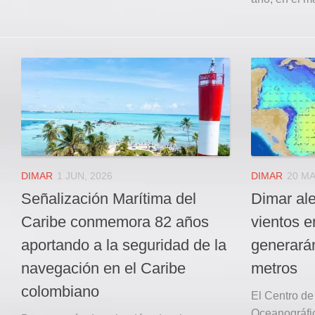
DIMAR
1 JUN, 2026
DIMAR
20 MA
Señalización Marítima del
Dimar ale
Caribe conmemora 82 años
vientos e
aportando a la seguridad de la
generarán
navegación en el Caribe
metros
colombiano
El Centro de
Oceanográfic