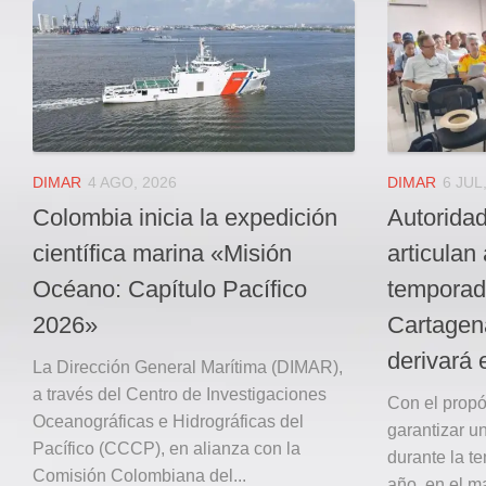
Local
Deportes
JUDICIAL
ÁREA METROPOLITANA
REGIONAL
DEPARTAMENTAL
DIMAR
4 AGO, 2026
DIMAR
6 JUL
Internacional
Colombia inicia la expedición
Autoridad
OPINIÓN
científica marina «Misión
articulan
Contactenos
Océano: Capítulo Pacífico
temporada
2026»
Cartagen
facebook
derivará 
Twitter
La Dirección General Marítima (DIMAR),
a través del Centro de Investigaciones
Instagram
Con el propós
Oceanográficas e Hidrográficas del
garantizar u
Registro ISSN: 2711-3299
Pacífico (CCCP), en alianza con la
durante la t
Comisión Colombiana del...
año, en el ma