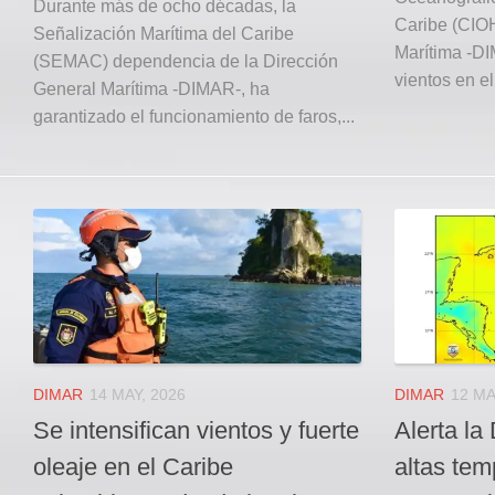
Durante más de ocho décadas, la
Caribe (CIOH
Señalización Marítima del Caribe
Marítima -DI
(SEMAC) dependencia de la Dirección
vientos en el 
General Marítima -DIMAR-, ha
garantizado el funcionamiento de faros,...
DIMAR
14 MAY, 2026
DIMAR
12 MA
Se intensifican vientos y fuerte
Alerta la
oleaje en el Caribe
altas tem