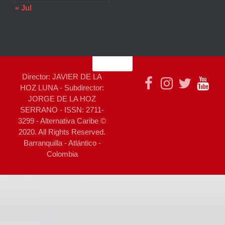
« Jul
Director: JAVIER DE LA
HOZ LUNA - Subdirector:
JORGE DE LA HOZ
SERRANO - ISSN: 2711-
3299 - Alternativa Caribe ©
2020. All Rights Reserved.
Barranquilla - Atlántico -
Colombia