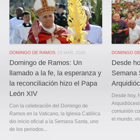
Local
Deportes
JUDICIAL
ÁREA METROPOLITANA
REGIONAL
DEPARTAMENTAL
DOMINGO DE RAMOS
29 MAR, 2026
DOMINGO D
Internacional
Domingo de Ramos: Un
Desde hoy
OPINIÓN
llamado a la fe, la esperanza y
Semana S
Contactenos
la reconciliación hizo el Papa
Arquidióc
León XIV
facebook
Desde hoy, h
Arquidiócesi
Twitter
Con la celebración del Domingo de
comunión con
Ramos en la Vaticano, la Iglesia Católica
Instagram
el mundo, vi
dio inicio oficial a la Semana Santa, uno
Registro ISSN: 2711-3299
de los periodos...