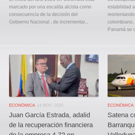
marcado por una escalda alcista como
estabilidad a
consecuencia de la decisión del
reorientando 
Gobierno Nacional , de incrementar...
colombiano. A
Panamá se co
ECONÓMICA
14 NOV, 2025
ECONÓMICA
Juan García Estrada, adalid
Satena c
de la recuperación financiera
Barranqui
de la empresa 4-72 en
Valledup