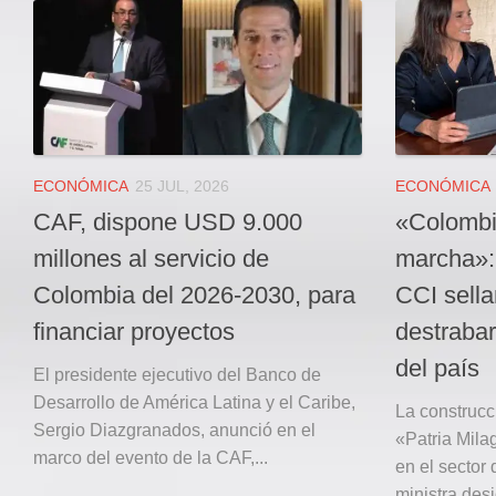
Local
Deportes
JUDICIAL
ÁREA METROPOLITANA
REGIONAL
DEPARTAMENTAL
ECONÓMICA
25 JUL, 2026
ECONÓMICA
Internacional
CAF, dispone USD 9.000
«Colombi
OPINIÓN
millones al servicio de
marcha»:
Contactenos
Colombia del 2026-2030, para
CCI sella
financiar proyectos
destrabar
facebook
del país
Twitter
El presidente ejecutivo del Banco de
Desarrollo de América Latina y el Caribe,
Instagram
La construc
Sergio Diazgranados, anunció en el
«Patria Mila
Registro ISSN: 2711-3299
marco del evento de la CAF,...
en el sector 
ministra des