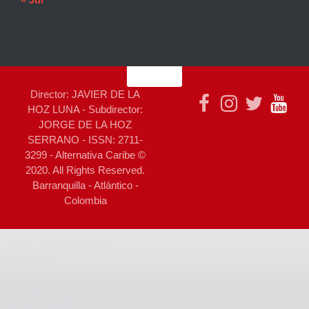
Director: JAVIER DE LA
HOZ LUNA - Subdirector:
JORGE DE LA HOZ
SERRANO - ISSN: 2711-
3299 - Alternativa Caribe ©
2020. All Rights Reserved.
Barranquilla - Atlántico -
Colombia