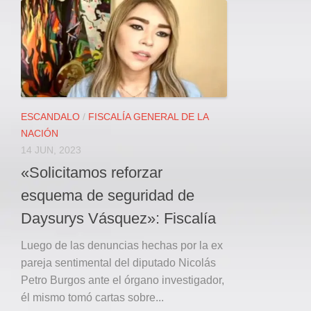
Local
Deportes
JUDICIAL
ÁREA METROPOLITANA
REGIONAL
DEPARTAMENTAL
ESCANDALO
/
FISCALÍA GENERAL DE LA
NACIÓN
Internacional
14 JUN, 2023
OPINIÓN
«Solicitamos reforzar
Contactenos
esquema de seguridad de
facebook
Daysurys Vásquez»: Fiscalía
Twitter
Luego de las denuncias hechas por la ex
Instagram
pareja sentimental del diputado Nicolás
Petro Burgos ante el órgano investigador,
Registro ISSN: 2711-3299
él mismo tomó cartas sobre...