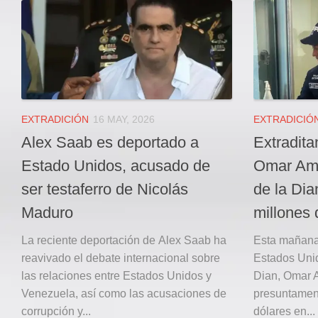
Local
Deportes
JUDICIAL
ÁREA METROPOLITANA
REGIONAL
DEPARTAMENTAL
EXTRADICIÓN
16 MAY, 2026
EXTRADICIÓ
Internacional
Alex Saab es deportado a
Extradita
OPINIÓN
Estado Unidos, acusado de
Omar Amb
Contactenos
ser testaferro de Nicolás
de la Dia
Maduro
millones 
facebook
Twitter
La reciente deportación de Alex Saab ha
Esta mañana 
reavivado el debate internacional sobre
Estados Unid
Instagram
las relaciones entre Estados Unidos y
Dian, Omar 
Registro ISSN: 2711-3299
Venezuela, así como las acusaciones de
presuntament
corrupción y...
dólares en...