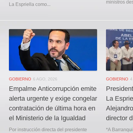
ministros de
La Espriella como...
GOBIERNO
6 AGO, 2026
GOBIERNO
4
Empalme Anticorrupción emite
Presiden
alerta urgente y exige congelar
La Esprie
contratación de última hora en
Alejandr
el Ministerio de la Igualdad
director d
Por instrucción directa del presidente
*A Barranquil