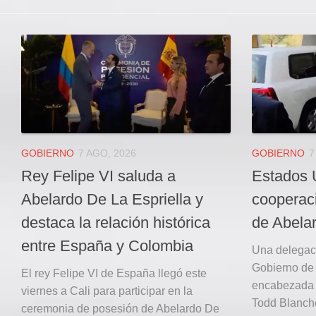
GOBIERNO
7 AGO, 2026
GOBIERNO
7
Rey Felipe VI saluda a
Estados 
Abelardo De La Espriella y
cooperaci
destaca la relación histórica
de Abelar
entre España y Colombia
Una delegaci
Gobierno de
El rey Felipe VI de España llegó este
encabezada po
viernes a Cali para participar en la
Todd Blanche
ceremonia de posesión de Abelardo De