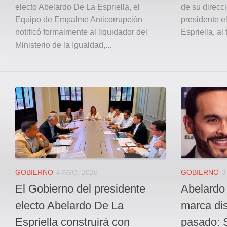
electo Abelardo De La Espriella, el
de su direcci
Equipo de Empalme Anticorrupción
presidente e
notificó formalmente al liquidador del
Espriella, al 
Ministerio de la Igualdad,...
GOBIERNO
4 AGO, 2026
GOBIERNO
3
El Gobierno del presidente
Abelardo 
electo Abelardo De La
marca dis
Espriella construirá con
pasado: 