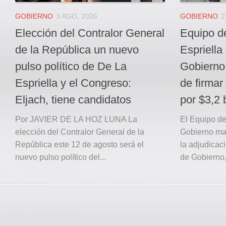
GOBIERNO
3 AGO, 2026
GOBIERNO
2
Elección del Contralor General
Equipo d
de la República un nuevo
Espriella 
pulso político de De La
Gobierno 
Espriella y el Congreso:
de firmar
Eljach, tiene candidatos
por $3,2 
Por JAVIER DE LA HOZ LUNA La
El Equipo d
elección del Contralor General de la
Gobierno man
República este 12 de agosto será el
la adjudicac
nuevo pulso político del...
de Gobierno,