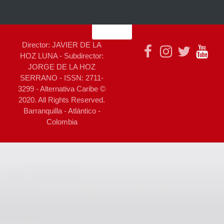
Director: JAVIER DE LA
HOZ LUNA - Subdirector:
JORGE DE LA HOZ
SERRANO - ISSN: 2711-
3299 - Alternativa Caribe ©
2020. All Rights Reserved.
Barranquilla - Atlántico -
Colombia