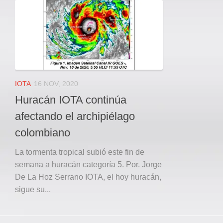
Local
Deportes
JUDICIAL
ÁREA METROPOLITANA
REGIONAL
DEPARTAMENTAL
IOTA
16 NOV, 2020
Internacional
Huracán IOTA continúa
OPINIÓN
afectando el archipiélago
Contactenos
colombiano
facebook
La tormenta tropical subió este fin de
semana a huracán categoría 5. Por. Jorge
Twitter
De La Hoz Serrano IOTA, el hoy huracán,
Instagram
sigue su...
Registro ISSN: 2711-3299