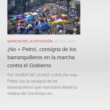
Local
Deportes
JUDICIAL
ÁREA METROPOLITANA
REGIONAL
DEPARTAMENTAL
MARCHA DE LA OPOSICIÓN
20 JUN, 2023
Internacional
¡No + Petro!, consigna de los
OPINIÓN
barranquilleros en la marcha
Contactenos
contra el Gobierno
facebook
Por JAVIER DE LA HOZ LUNA ¡No más
Petro!, fue la consigna de los
Twitter
barranquilleros que marcharon desde la
Instagram
estatua del Joe Arroyo en...
Registro ISSN: 2711-3299