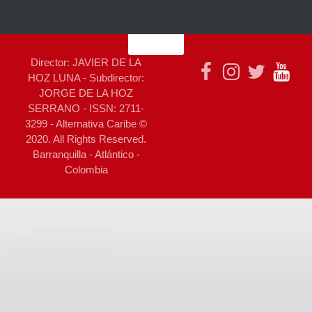
Director: JAVIER DE LA
HOZ LUNA - Subdirector:
JORGE DE LA HOZ
SERRANO - ISSN: 2711-
3299 - Alternativa Caribe ©
2020. All Rights Reserved.
Barranquilla - Atlántico -
Colombia