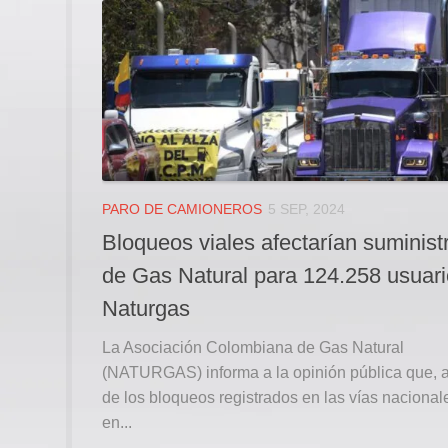
PARO DE CAMIONEROS
5 SEP, 2024
Bloqueos viales afectarían suminist
de Gas Natural para 124.258 usuari
Naturgas
La Asociación Colombiana de Gas Natural
(NATURGAS) informa a la opinión pública que, a
de los bloqueos registrados en las vías nacional
en...