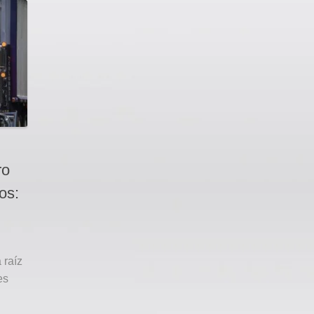
ro
os:
 raíz
es