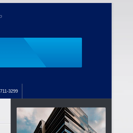
o
711-3299