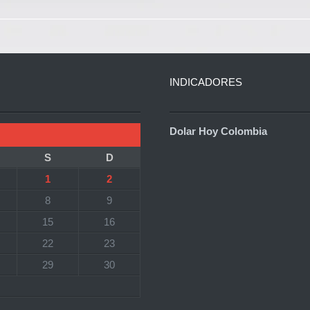
INDICADORES
Dolar Hoy Colombia
S
D
1
2
8
9
15
16
22
23
29
30