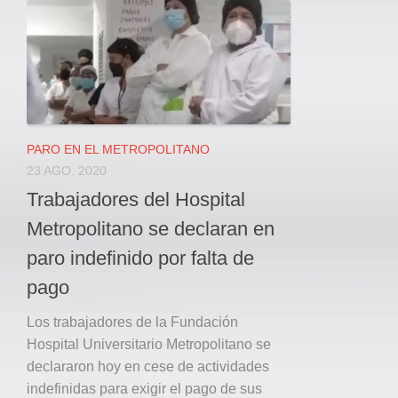
Local
Deportes
JUDICIAL
ÁREA METROPOLITANA
REGIONAL
DEPARTAMENTAL
PARO EN EL METROPOLITANO
23 AGO, 2020
Internacional
Trabajadores del Hospital
OPINIÓN
Metropolitano se declaran en
Contactenos
paro indefinido por falta de
facebook
pago
Twitter
Los trabajadores de la Fundación
Instagram
Hospital Universitario Metropolitano se
Registro ISSN: 2711-3299
declararon hoy en cese de actividades
indefinidas para exigir el pago de sus