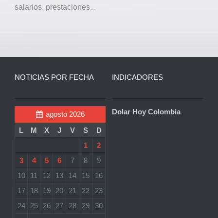
salarios, prestaciones...
NOTICIAS POR FECHA
INDICADORES
Dolar Hoy Colombia
agosto 2026
L
M
X
J
V
S
D
1
2
3
4
5
6
7
8
9
10
11
12
13
14
15
16
17
18
19
20
21
22
23
24
25
26
27
28
29
30