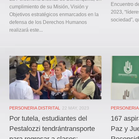
Encuentro d
cumplimiento de su Misión, Visión y
2023, “líder
Objetivos estratégicos enmarcados en la
sociedad”, qu
defensa de los Derechos Humanos
realizará este...
PERSONERIA DISTRITAL
22 MAY, 2023
PERSONERIA 
Por tutela, estudiantes del
167 aspi
Pestalozzi tendrántransporte
Paz y Ju
para regresar a clases:
Reconside