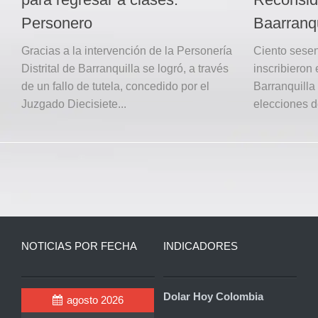
Personero
Baarranqu
Gracias a la intervención de la Personería
Ciento sesen
Distrital de Barranquilla se logró, a través
inscribieron 
de un fallo de tutela, concedido por el
Barranquilla 
Juzgado Diecisiete...
elecciones d
NOTICIAS POR FECHA
INDICADORES
Dolar Hoy Colombia
agosto 2026