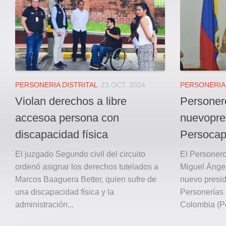
Local
Deportes
JUDICIAL
ÁREA METROPOLITANA
REGIONAL
DEPARTAMENTAL
PERSONERIA DISTRITAL
23 OCT, 2024
PERSONERIA 
Internacional
Violan derechos a libre
Personero
OPINIÓN
accesoa persona con
nuevopre
Contactenos
discapacidad física
Persocap
facebook
El juzgado Segundo civil del circuito
El Personero 
ordenó asignar los derechos tutelados a
Miguel Ángel
Twitter
Marcos Baaguera Better, quien sufre de
nuevo presid
Instagram
una discapacidad física y la
Personerías 
Registro ISSN: 2711-3299
administración...
Colombia (Pe