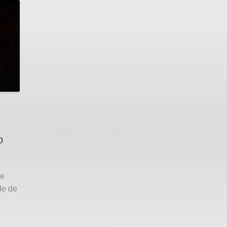
o
te
de de