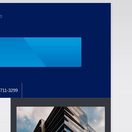
o
711-3299