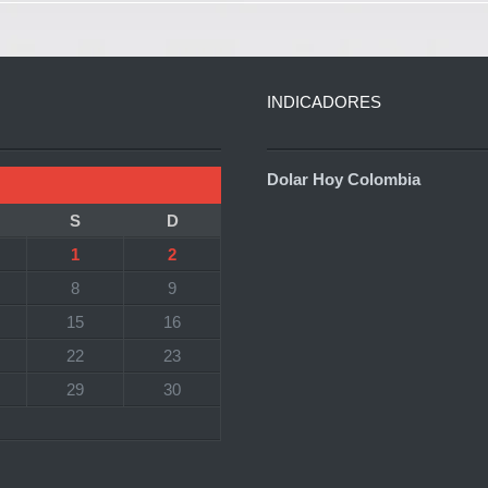
INDICADORES
Dolar Hoy Colombia
S
D
1
2
8
9
15
16
22
23
29
30