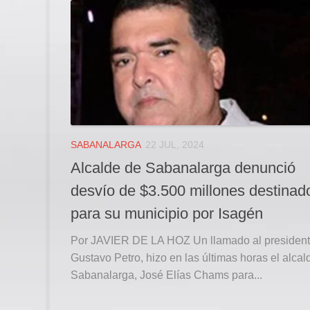
SABANALARGA
22 JUL, 2024
Alcalde de Sabanalarga denunció
desvío de $3.500 millones destinad
para su municipio por Isagén
Por JAVIER DE LA HOZ Un llamado al presiden
Gustavo Petro, hizo en las últimas horas el alcal
Sabanalarga, José Elías Chams para...