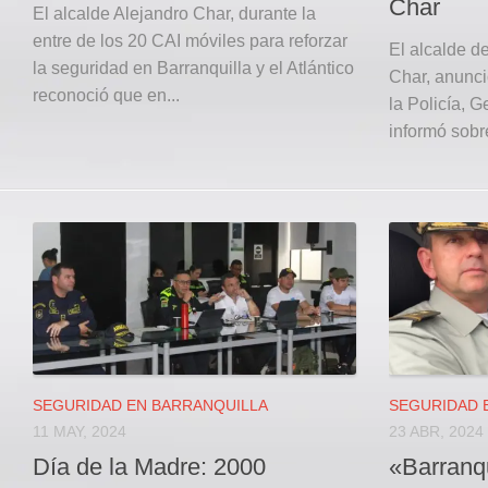
Char
El alcalde Alejandro Char, durante la
entre de los 20 CAI móviles para reforzar
El alcalde d
la seguridad en Barranquilla y el Atlántico
Char, anunci
reconoció que en...
la Policía, 
informó sobre
SEGURIDAD EN BARRANQUILLA
SEGURIDAD 
11 MAY, 2024
23 ABR, 2024
Día de la Madre: 2000
«Barranqui