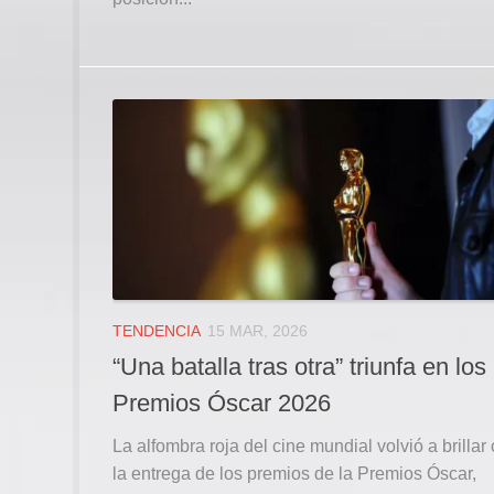
TENDENCIA
15 MAR, 2026
“Una batalla tras otra” triunfa en los
Premios Óscar 2026
La alfombra roja del cine mundial volvió a brillar
la entrega de los premios de la Premios Óscar,