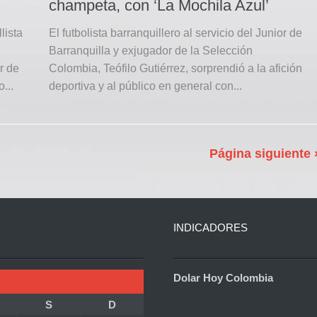
champeta, con ‘La Mochila Azul’
lista
El futbolista barranquillero al servicio del Junior de
Barranquilla y exjugador de la Selección
r de
Colombia, Teófilo Gutiérrez, sorprendió a la afición
...
deportiva y al público en general con...
Página siguiente 
INDICADORES
Dolar Hoy Colombia
S
D