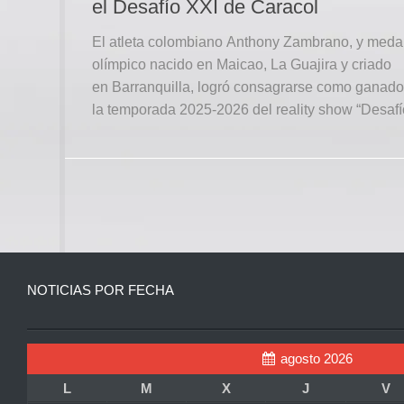
el Desafío XXI de Caracol
El atleta colombiano Anthony Zambrano, y medal
olímpico nacido en Maicao, La Guajira y criado
en Barranquilla, logró consagrarse como ganado
la temporada 2025-2026 del reality show “Desafío
NOTICIAS POR FECHA
agosto 2026
L
M
X
J
V