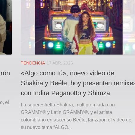
TENDENCIA
17 ABR, 2026
arón
«Algo como tú», nuevo video de
Shakira y Beéle, hoy presentan remixe
con Indira Paganotto y Shimza
o, el
La superestrella Shakira, multipremiada con
GRAMMY® y Latin GRAMMY®, y el artista
colombiano en ascenso Beéle, lanzaron el video de
su nuevo tema “ALGO...