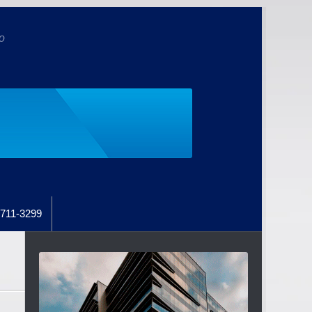
o
711-3299