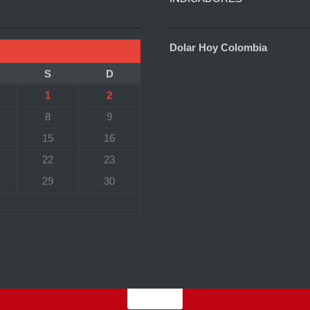
Dolar Hoy Colombia
S
D
1
2
8
9
15
16
22
23
29
30