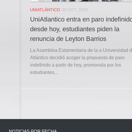
UNIATLÁNTICO
30 OCT, 2025
UniAtlantico entra en paro indefinid
desde hoy, estudiantes piden la
renuncia de Leyton Barrios
La Asamblea Estamentaria de la a Universidad d
Atlántico decidió acoger la propuesta de paro
indefinido a partir de hoy, promovida por los
estudiantes...
NOTICIAS POR FECHA