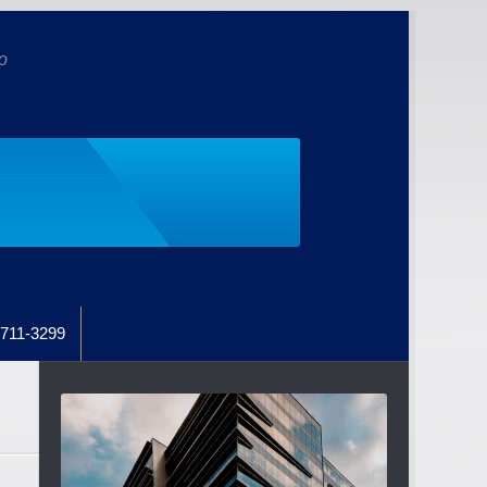
o
711-3299