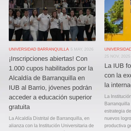
Local
Deportes
JUDICIAL
ÁREA METROPOLITANA
REGIONAL
DEPARTAMENTAL
UNIVERSIDAD BARRANQUILLA
5 MAY, 2026
UNIVERSIDA
25 NOV, 2025
Internacional
¡Inscripciones abiertas! Con
La IUB f
OPINIÓN
1.000 cupos habilitados por la
con la e
Contactenos
Alcaldía de Barranquilla en
la intern
IUB al Barrio, jóvenes podrán
facebook
acceder a educación superior
La Institució
Twitter
Barranquilla
gratuita
Instagram
estrategia d
La Alcaldía Distrital de Barranquilla, en
nuevos logr
Registro ISSN: 2711-3299
alianza con la Institución Universitaria de
productiva ge