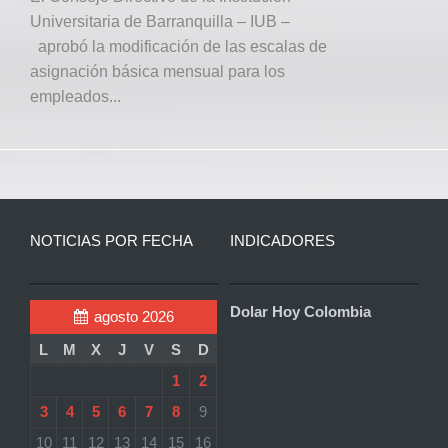
Universitaria de Barranquilla – IUB –
aprobó la modificación de las escalas de
asignación básica mensual para los
empleados...
NOTICIAS POR FECHA
INDICADORES
Dolar Hoy Colombia
agosto 2026
L
M
X
J
V
S
D
1
2
3
4
5
6
7
8
9
10
11
12
13
14
15
16