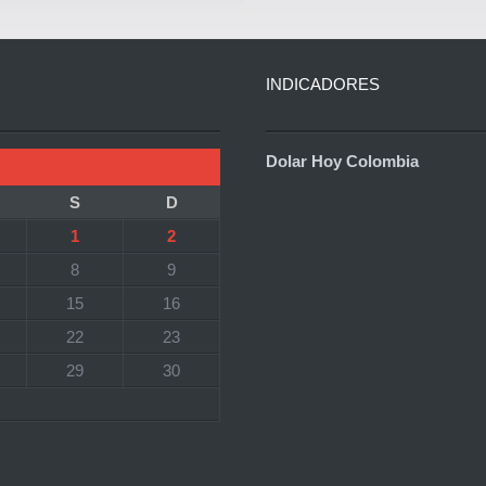
INDICADORES
Dolar Hoy Colombia
S
D
1
2
8
9
15
16
22
23
29
30