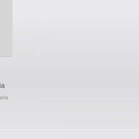
ia
aría
.