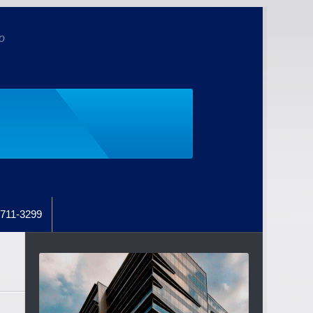
o
711-3299