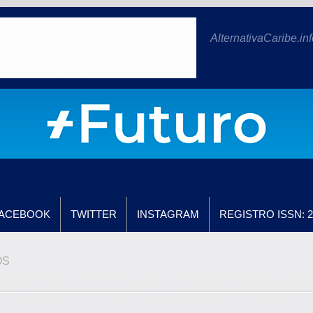
AlternativaCaribe.inf
ACEBOOK
TWITTER
INSTAGRAM
REGISTRO ISSN: 2
OS