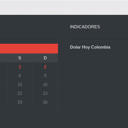
INDICADORES
Dolar Hoy Colombia
S
D
1
2
8
9
15
16
22
23
29
30