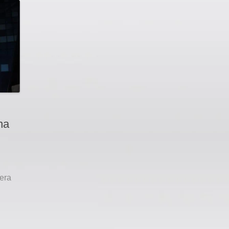
na
era