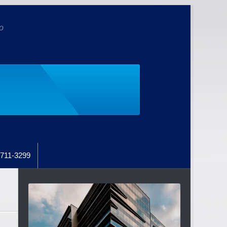
o
711-3299