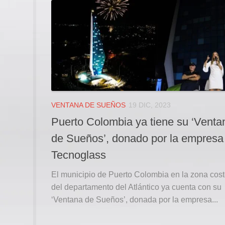
VENTANA DE SUEÑOS
19 DIC, 2023
Puerto Colombia ya tiene su ‘Venta
de Sueños’, donado por la empresa
Tecnoglass
El municipio de Puerto Colombia en la zona cost
del departamento del Atlántico ya cuenta con su
‘Ventana de Sueños’, donada por la empresa...