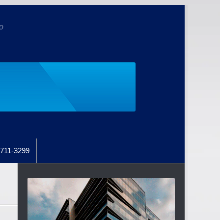
o
711-3299