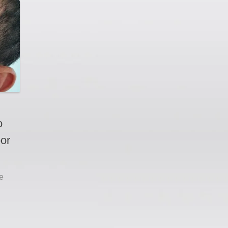
o
por
e