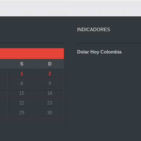
INDICADORES
Dolar Hoy Colombia
S
D
1
2
8
9
15
16
22
23
29
30