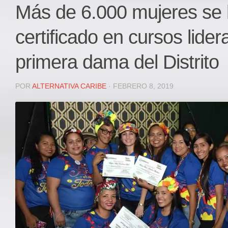
Local
Más de 6.000 mujeres se
Deportes
certificado en cursos lide
JUDICIAL
ÁREA METROPOLITANA
primera dama del Distrito
REGIONAL
DEPARTAMENTAL
POR
ALTERNATIVA CARIBE
· FEBRERO 8, 2019
Internacional
OPINIÓN
Contactenos
facebook
Twitter
Instagram
Registro ISSN: 2711-3299