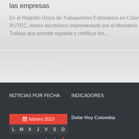
las empresas
En el Registro Único de Trabajadores Extranjeros en Colo
RUTEC, medio electrónico implementado por el Ministerio 
Trabajo que permite registrar y certificar los...
NOTICIAS POR FECHA
INDICADORES
Dolar Hoy Colombia
febrero 2019
L
M
X
J
V
S
D
1
2
3