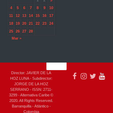
4
5
6
7
8
9
10
11
12
13
14
15
16
17
18
19
20
21
22
23
24
25
26
27
28
Mar »
Director: JAVIER DE LA
HOZ LUNA - Subdirector:
JORGE DE LA HOZ
SERRANO - ISSN: 2711-
3299 - Alternativa Caribe ©
2020. All Rights Reserved.
Barranquilla - Atlántico -
Colombia