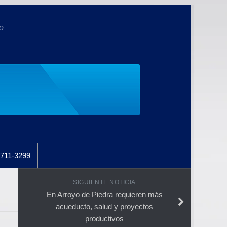
o
711-3299
SIGUIENTE NOTICIA
En Arroyo de Piedra requieren más
acueducto, salud y proyectos
productivos