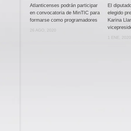
Atlanticenses podrán participar
El diputad
en convocatoria de MinTIC para
elegido pr
formarse como programadores
Karina Lla
vicepresid
26 AGO, 2020
1 ENE, 202