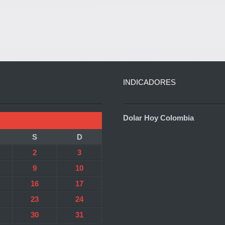
INDICADORES
Dolar Hoy Colombia
S
D
2
3
9
10
16
17
23
24
30
31