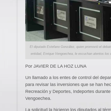
El diputado Estefano González, quien promovió el debate d
entidad, Enrique Vengoechea, le escuchan atentos los 
Por JAVIER DE LA HOZ LUNA
Un llamado a los entes de control del depar
para revisar las inversiones que se han hec
Recreación y Deportes, Indeportes durante l
Vengoechea.
La solicitud la hicieron los diputados al tér