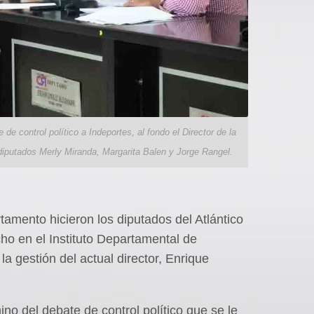
e control político a Indeportes, al fondo el Director de la
diputados Merly Miranda, Margarita Balen y Jorge Rangel.
tamento hicieron los diputados del Atlántico
ho en el Instituto Departamental de
a gestión del actual director, Enrique
mino del debate de control político que se le