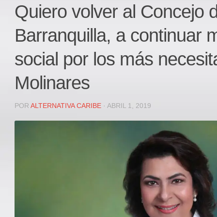
Local
Quiero volver al Concejo 
Deportes
Barranquilla, a continuar m
JUDICIAL
ÁREA METROPOLITANA
social por los más necesit
REGIONAL
Molinares
DEPARTAMENTAL
Internacional
POR
ALTERNATIVA CARIBE
· ABRIL 1, 2019
OPINIÓN
Contactenos
facebook
Twitter
Instagram
Registro ISSN: 2711-3299