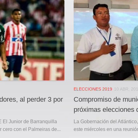
ELECCIONES 2019
10 ABR, 20
dores, al perder 3 por
Compromiso de munici
próximas elecciones 
Junior de Barranquilla
La Gobernación del Atlántico, a
 cero con el Palmeiras de...
este miércoles en una reunión