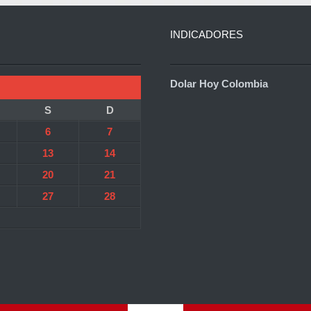
INDICADORES
Dolar Hoy Colombia
S
D
6
7
13
14
20
21
27
28