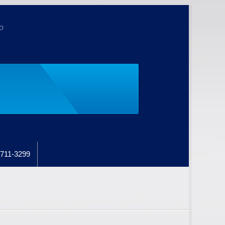
o
711-3299