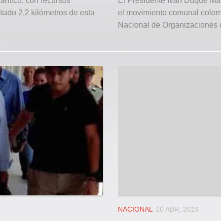
lántico, con recursos
El Presidente Iván Duque Má
tado 2,2 kilómetros de esta
el movimiento comunal colomb
Nacional de Organizaciones d
NACIONAL
10 ABR, 2019