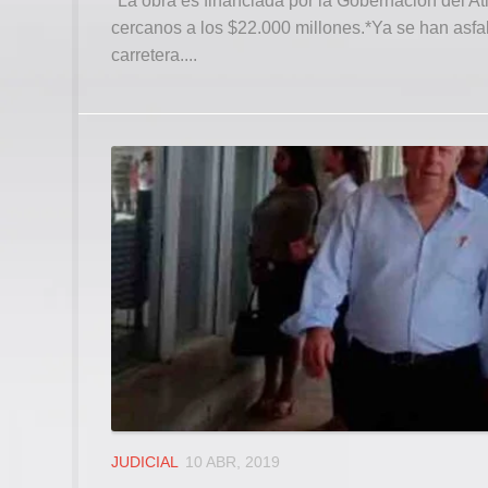
*La obra es financiada por la Gobernación del At
cercanos a los $22.000 millones.*Ya se han asfal
carretera....
JUDICIAL
10 ABR, 2019