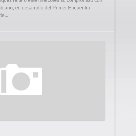
rquez reiteró este miércoles su compromiso con
iano, en desarrollo del Primer Encuentro
e...