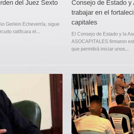
 orden del Juez Sexto
Consejo de Estado y
trabajar en el fortale
capitales
 Gerlein Echeverría, sigue
ito ratificara el...
El Consejo de Estado y la A
ASOCAPITALES firmaron este
que permitirá iniciar unos...