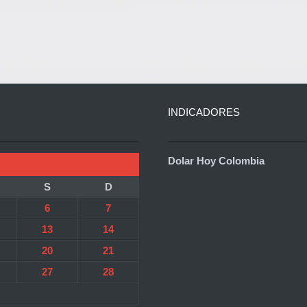
INDICADORES
Dolar Hoy Colombia
S
D
6
7
13
14
20
21
27
28