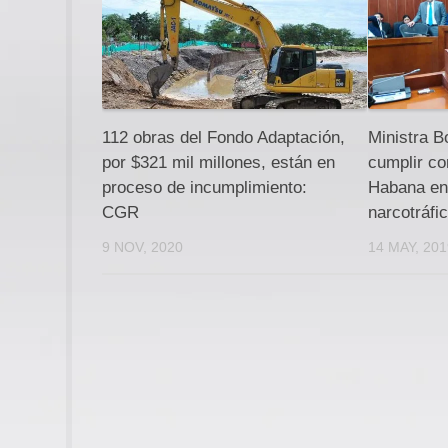
112 obras del Fondo Adaptación,
Ministra B
por $321 mil millones, están en
cumplir co
proceso de incumplimiento:
Habana en 
CGR
narcotráfi
9 NOV, 2020
14 MAY, 20