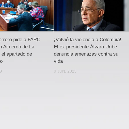
orrero pide a FARC
¡Volvió la violencia a Colombia!:
n Acuerdo de La
El ex presidente Álvaro Uribe
el apartado de
denuncia amenazas contra su
co
vida
19
9 JUN, 2025