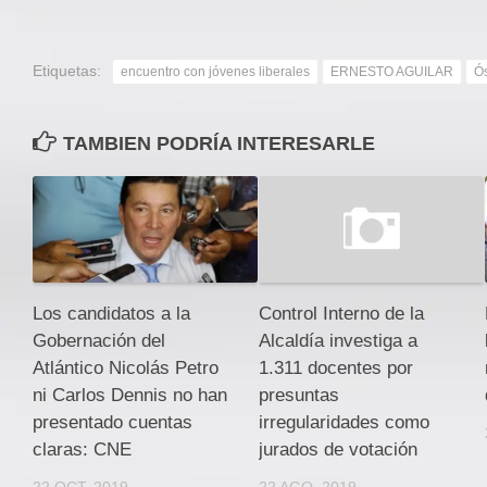
Etiquetas:
encuentro con jóvenes liberales
ERNESTO AGUILAR
Ó
TAMBIEN PODRÍA INTERESARLE
Los candidatos a la
Control Interno de la
Gobernación del
Alcaldía investiga a
Atlántico Nicolás Petro
1.311 docentes por
ni Carlos Dennis no han
presuntas
presentado cuentas
irregularidades como
claras: CNE
jurados de votación
22 OCT, 2019
22 AGO, 2019