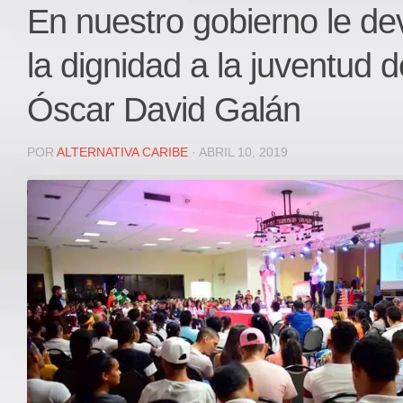
Local
En nuestro gobierno le d
Deportes
la dignidad a la juventud de
JUDICIAL
ÁREA METROPOLITANA
Óscar David Galán
REGIONAL
DEPARTAMENTAL
POR
ALTERNATIVA CARIBE
· ABRIL 10, 2019
Internacional
OPINIÓN
Contactenos
facebook
Twitter
Instagram
Registro ISSN: 2711-3299