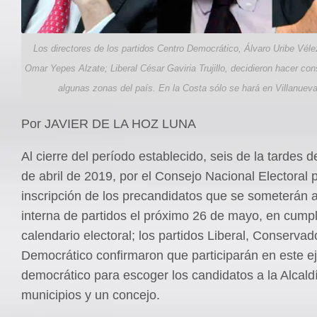
Los directores de los partidos Centro Democrático, Álvaro Uribe Vél
Omar Yepes Alzate; Liberal César Gaviria Trujillo, decidieron hacer con
algunas zonas del país. En la Costa sólo se hará en Villanueva
Por JAVIER DE LA HOZ LUNA
Al cierre del período establecido, seis de la tardes d
de abril de 2019, por el Consejo Nacional Electoral p
inscripción de los precandidatos que se someterán a
interna de partidos el próximo 26 de mayo, en cumpl
calendario electoral; los partidos Liberal, Conservad
Democrático confirmaron que participarán en este ej
democrático para escoger los candidatos a la Alcald
municipios y un concejo.