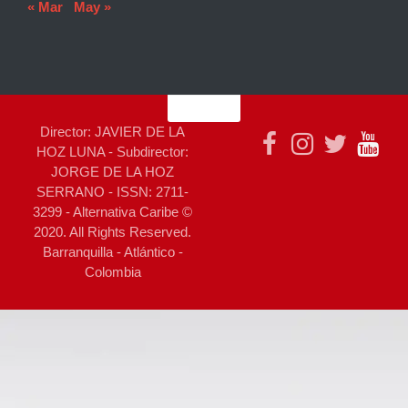
« Mar
May »
Director: JAVIER DE LA
HOZ LUNA - Subdirector:
JORGE DE LA HOZ
SERRANO - ISSN: 2711-
3299 - Alternativa Caribe ©
2020. All Rights Reserved.
Barranquilla - Atlántico -
Colombia