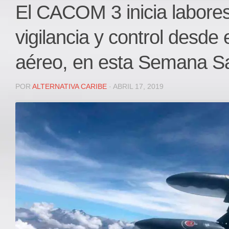
Local
El CACOM 3 inicia labore
Deportes
vigilancia y control desde 
JUDICIAL
ÁREA METROPOLITANA
aéreo, en esta Semana S
REGIONAL
DEPARTAMENTAL
POR
ALTERNATIVA CARIBE
· ABRIL 17, 2019
Internacional
OPINIÓN
Contactenos
facebook
Twitter
Instagram
Registro ISSN: 2711-3299