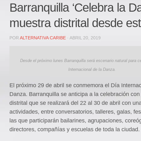
Local
Barranquilla ‘Celebra la D
Deportes
muestra distrital desde est
JUDICIAL
ÁREA METROPOLITANA
POR
ALTERNATIVA CARIBE
· ABRIL 20, 2019
REGIONAL
DEPARTAMENTAL
Desde el próximo lunes Barranquilla será escenario natural para ce
Internacional
Internacional de la Danza.
OPINIÓN
Contactenos
El próximo 29 de abril se conmemora el Día Internac
facebook
Danza. Barranquilla se anticipa a la celebración co
distrital que se realizará del 22 al 30 de abril con 
Twitter
actividades, entre conversatorios, talleres, galas, fes
Instagram
las que participarán bailarines, agrupaciones, coreó
Registro ISSN: 2711-3299
directores, compañías y escuelas de toda la ciudad.