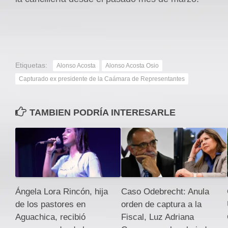
Etiquetas:
Alonso Acosta
Alonso Acosta Osio
Capturado ex presidente de la Caámara de Representantes
TAMBIEN PODRÍA INTERESARLE
Ángela Lora Rincón, hija
Caso Odebrecht: Anula
de los pastores en
orden de captura a la
Aguachica, recibió
Fiscal, Luz Adriana