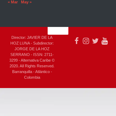
« Mar
May »
Director: JAVIER DE LA
HOZ LUNA - Subdirector:
JORGE DE LA HOZ
SERRANO - ISSN: 2711-
3299 - Alternativa Caribe ©
2020. All Rights Reserved.
Barranquilla - Atlántico -
Colombia