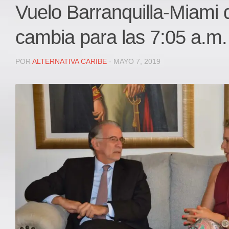
Local
Vuelo Barranquilla-Miami 
Deportes
cambia para las 7:05 a.m.
JUDICIAL
ÁREA METROPOLITANA
POR
ALTERNATIVA CARIBE
· MAYO 7, 2019
REGIONAL
DEPARTAMENTAL
Internacional
OPINIÓN
Contactenos
facebook
Twitter
Instagram
Registro ISSN: 2711-3299