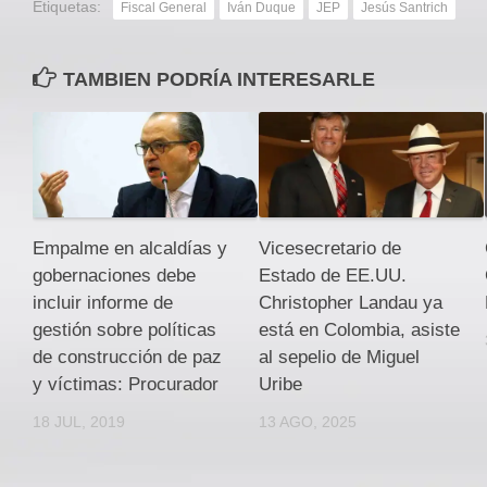
Etiquetas:
Fiscal General
Iván Duque
JEP
Jesús Santrich
TAMBIEN PODRÍA INTERESARLE
Empalme en alcaldías y
Vicesecretario de
gobernaciones debe
Estado de EE.UU.
incluir informe de
Christopher Landau ya
gestión sobre políticas
está en Colombia, asiste
de construcción de paz
al sepelio de Miguel
y víctimas: Procurador
Uribe
18 JUL, 2019
13 AGO, 2025