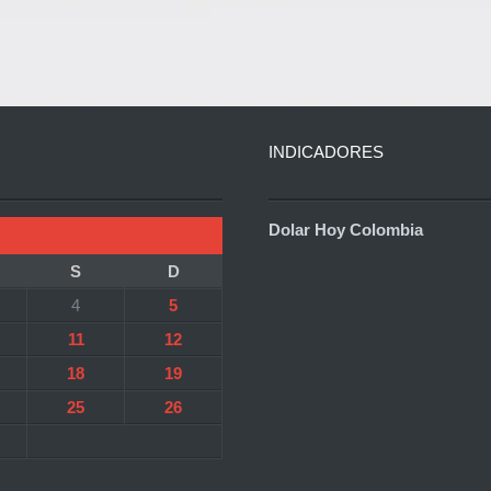
INDICADORES
Dolar Hoy Colombia
S
D
4
5
11
12
18
19
25
26