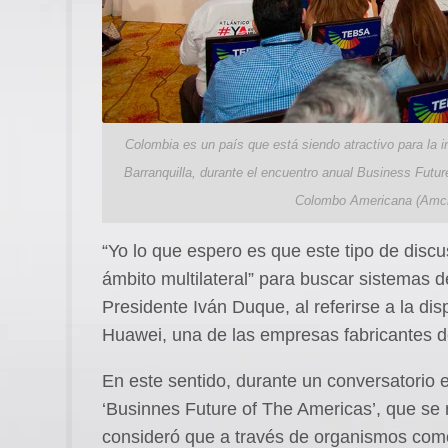
Colombia es un país que está siendo atractivo para la i
Barranquilla, durante el encuentro anual Business Futu
Colombo Americana (Amch
“Yo lo que espero es que este tipo de disc
ámbito multilateral” para buscar sistemas d
Presidente Iván Duque, al referirse a la di
Huawei, una de las empresas fabricantes 
En este sentido, durante un conversatorio 
‘Businnes Future of The Americas’, que se r
consideró que a través de organismos como