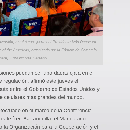
nversión, resaltó este jueves el Presidente Iván Duque en
re of the Americas, organizado por la Cámara de Comercio
am). Foto Nicolás Galeano
usiones puedan ser abordadas ojalá en el
e regulación, afirmó este jueves el
sputa entre el Gobierno de Estados Unidos y
de celulares más grandes del mundo.
efectuado en el marco de la Conferencia
ealizó en Barranquilla, el Mandatario
 la Organización para la Cooperación y el