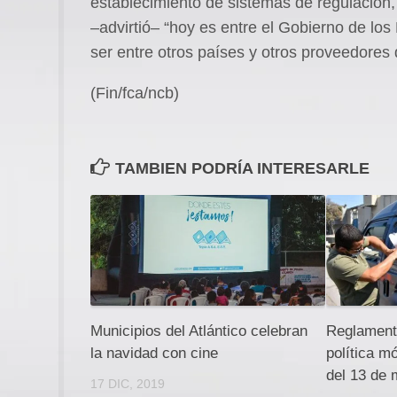
establecimiento de sistemas de regulación,
–advirtió– “hoy es entre el Gobierno de l
ser entre otros países y otros proveedores d
(Fin/fca/ncb)
TAMBIEN PODRÍA INTERESARLE
Municipios del Atlántico celebran
Reglament
la navidad con cine
política m
del 13 de
17 DIC, 2019