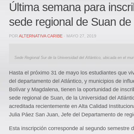
Local
Última semana para inscrib
Deportes
sede regional de Suan de 
JUDICIAL
ÁREA METROPOLITANA
POR
ALTERNATIVA CARIBE
· MAYO 27, 2019
REGIONAL
DEPARTAMENTAL
Sede Regional Sur de la Universidad del Atlántico, ubicada en el mun
Internacional
OPINIÓN
Hasta el próximo 31 de mayo los estudiantes que viv
Contactenos
del departamento del Atlántico, y municipios de infl
facebook
Bolívar y Magdalena, tienen la oportunidad de inscri
sede regional de Suan, de la Universidad del Atlánti
Twitter
acreditada recientemente en Alta Calidad Institucion
Instagram
Julia Páez San Juan, Jefe del Departamento de regi
Registro ISSN: 2711-3299
Esta inscripción corresponde al segundo semestre 